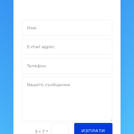
=
ИЗПРАТИ
3 + 7