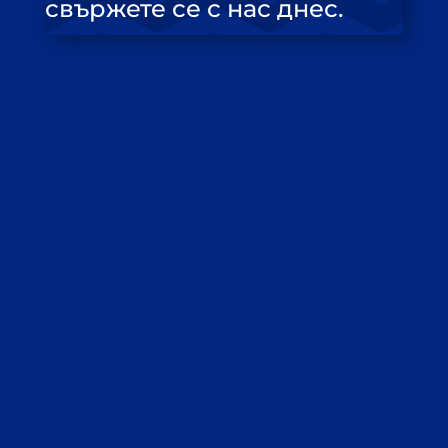
свържете се с нас днес.
Връзка с нас
Искате да се свържете с нас? Ние
сме на разположение за всякакви
въпроси или запитвания.
Използвайте формата по-долу, за да
оставите своето съобщение, и
нашият екип ще се свърже с вас