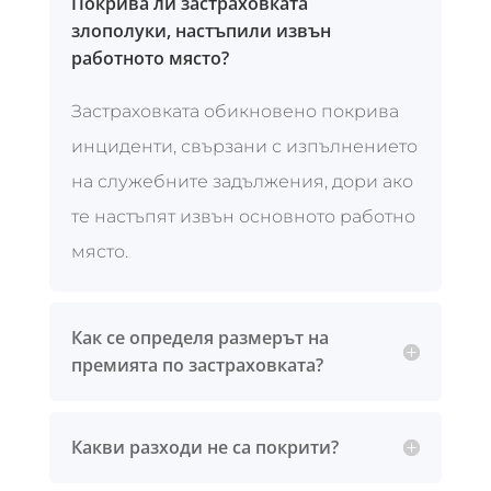
Покрива ли застраховката
злополуки, настъпили извън
работното място?
Застраховката обикновено покрива
инциденти, свързани с изпълнението
на служебните задължения, дори ако
те настъпят извън основното работно
място.
Как се определя размерът на
премията по застраховката?
Какви разходи не са покрити?